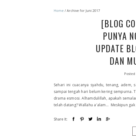
Home
/
Archive for Juni 2017
[BLOG CO
PUNYA N
UPDATE BL
DAN M
Posted
Sehari ini cuacanya syahdu, tenang, adem,
sampai tengah hari belum kering sempurna. Ta
drama esmosi. Alhamdulillah, apakah semala
telah datang? Wallahu a'alam... Meskipun gak
Share It: