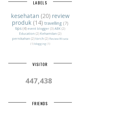
LABELS
kesehatan
(20)
review
produk
(14)
travelling
(7)
tips
(4)
event blogger
(3)
ABK
(2)
Education
(2)
Kehamilan
(2)
pernikahan
(2)
torch
(2)
Review Wisata
(1)
blogging
(1)
VISITOR
447,438
FRIENDS