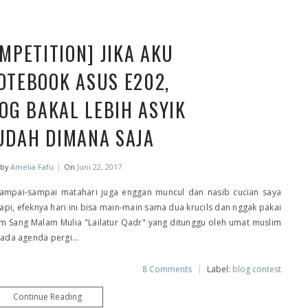
MPETITION] JIKA AKU
OTEBOOK ASUS E202,
OG BAKAL LEBIH ASYIK
UDAH DIMANA SAJA
|
 by
Amelia Fafu
On
Juni 22, 2017
 sampai-sampai matahari juga enggan muncul dan nasib cucian saya
pi, efeknya hari ini bisa main-main sama dua krucils dan nggak pakai
m Sang Malam Mulia "Lailatur Qadr" yang ditunggu oleh umat muslim
 ada agenda pergi...
8 Comments
|
Label:
blog contest
Continue Reading